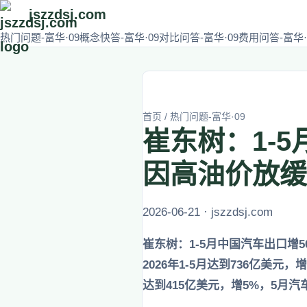
jszzdsj.com
热门问题-富华·09
概念快答-富华·09
对比问答-富华·09
费用问答-富华·
首页
/
热门问题-富华·09
崔东树：1-
因高油价放缓
2026-06-21 · jszzdsj.com
崔东树：1-5月中国汽车出口增
2026年1-5月达到736亿美元
达到415亿美元，增5%，5月汽车