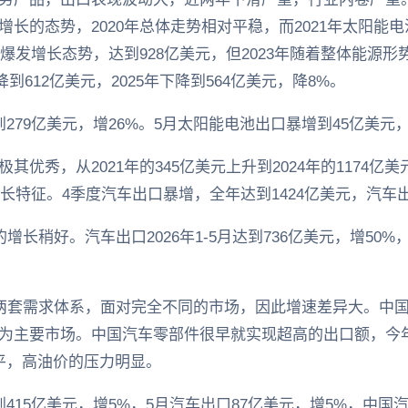
长的态势，2020年总体走势相对平稳，而2021年太阳能
势爆发增长态势，达到928亿美元，但2023年随着整体能源
降到612亿美元，2025年下降到564亿美元，降8%。
达到279亿美元，增26%。5月太阳能电池出口暴增到45亿美元
其优秀，从2021年的345亿美元上升到2024年的1174
增长特征。4季度汽车出口暴增，全年达到1424亿美元，汽车
增长稍好。汽车出口2026年1-5月达到736亿美元，增50%
全两套需求体系，面对完全不同的市场，因此增速差异大。中
为主要市场。中国汽车零部件很早就实现超高的出口额，今年1
平，高油价的压力明显。
达到415亿美元，增5%，5月汽车出口87亿美元，增5%，中