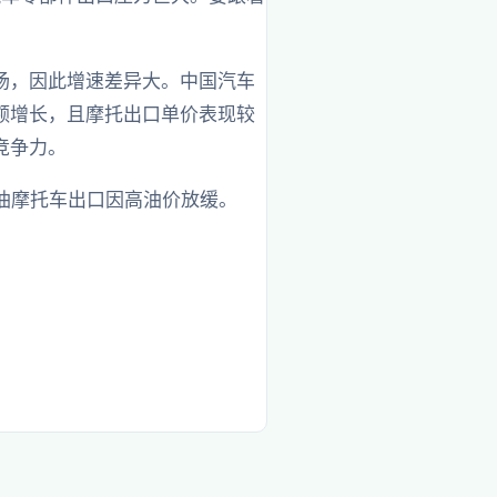
场，因此增速差异大。中国汽车
额增长，且摩托出口单价表现较
竞争力。
，燃油摩托车出口因高油价放缓。