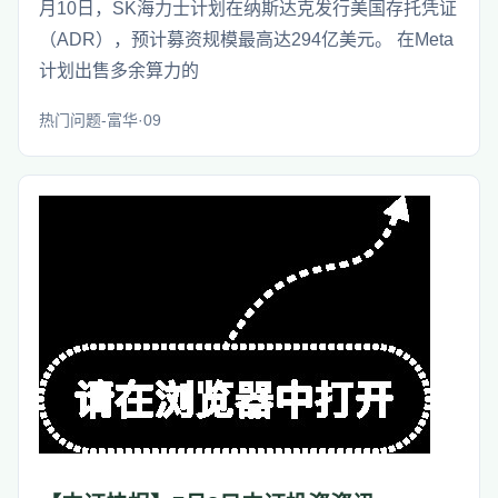
月10日，SK海力士计划在纳斯达克发行美国存托凭证
（ADR），预计募资规模最高达294亿美元。 在Meta
计划出售多余算力的
热门问题-富华·09