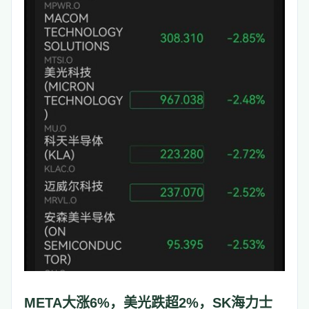
META大涨6%，美光跌超2%，SK海力士