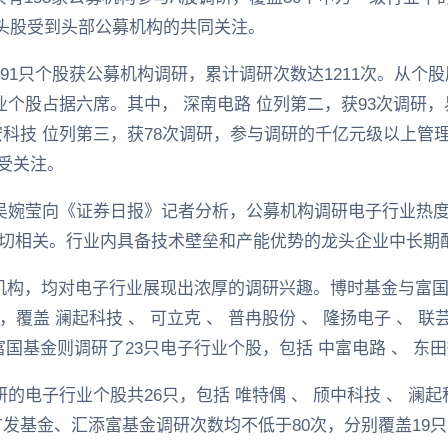
只龙头股受到头部公募机构的共同关注。
有91只个股获公募机构调研，累计调研次数达1211次。从个
业个股占据六席。其中， 深南电路 位列第二，获93次调研
宏科技 位列第三，获78次调研，参与调研的千亿元级以上管
备受关注。
员吴婉莹向《证券日报》记者分析，公募机构调研电子行业热
切相关。行业内具备技术壁垒和产能优势的龙头企业中长期
机构，均对电子行业展现出浓厚的调研兴趣。博时基金与富国
覆盖 澜起科技 、 可立克 、 普冉股份 、 隆扬电子 、 联芸
富国基金则调研了23只电子行业个股，包括 中富电路 、 东田
的电子行业个股共26只，包括 唯特偶 、 颀中科技 、 澜起科技
发基金、汇添富基金调研次数均不低于80次，分别覆盖19只