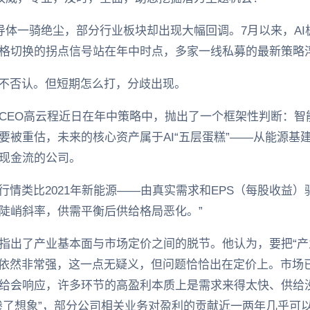
半导体一骑绝尘，部分行业板块却出现大幅回调。7月以来，A
格切换的拐点信号站在年中时点，多家一线私募的最新策略
构不否认。但短期怎么打，分歧出现。
CEO高云程近日在年中策略中，抛出了一个框架性判断：智
要被重估，未来的核心资产属于AI“五层蛋糕”——从能源基
现金流的公司。
行情类比2021年新能源——由真实需求和EPS（‌每股收益
陡峭斜率，供需平衡后供给格局恶化。”
指出了产业基本面与市场定价之间的脱节。他认为，要把“产业
面依然非常强，这一点无疑义，但问题恰恰出在定价上。市场
给会响应，许多环节的高盈利本质上是需求来得太快、供给
掺了想象”，部分公司相关业务对盈利的贡献近一两年几乎可