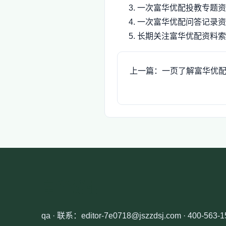
一次富华优配投教专题资
一次富华优配问答记录资
长期关注富华优配资料索
上一篇：一页了解富华优
富华优配
qa · 联系：editor-7e0718@jszzdsj.com · 400-563-1