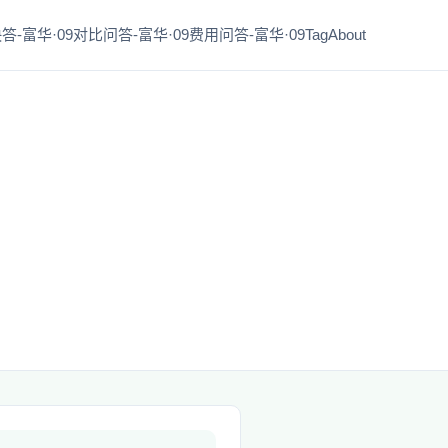
答-富华·09
对比问答-富华·09
费用问答-富华·09
Tag
About